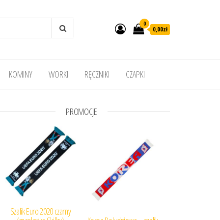
0
0,00
zł
KOMINY
WORKI
RĘCZNIKI
CZAPKI
PROMOCJE
Szalik Euro 2020 czarny