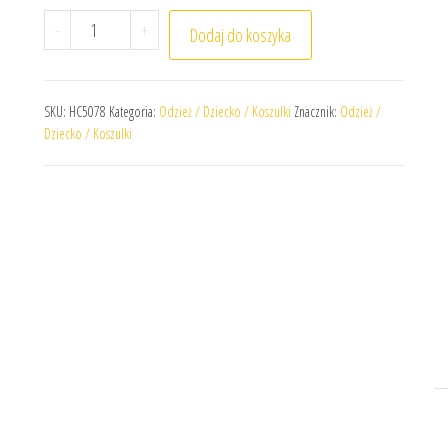
ilość Koszulka adidas Junior Entrada 22 HC5078
-
+
Dodaj do koszyka
SKU:
HC5078
Kategoria:
Odzież / Dziecko / Koszulki
Znacznik:
Odzież /
Dziecko / Koszulki