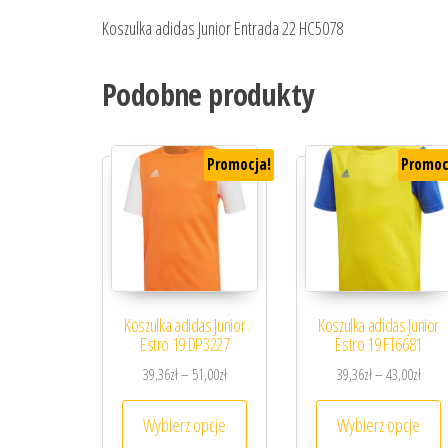
Koszulka adidas Junior Entrada 22 HC5078
Podobne produkty
Promocja!
Promoc
Koszulka adidas Junior
Koszulka adidas Junior
Estro 19 DP3227
Estro 19 FT6681
Zakres cen: od 39,36zł do 51,00zł
Zakre
39,36
zł
–
51,00
zł
39,36
zł
–
43,00
zł
Ten produkt ma wiele wariantów. 
T
Wybierz opcje
Wybierz opcje