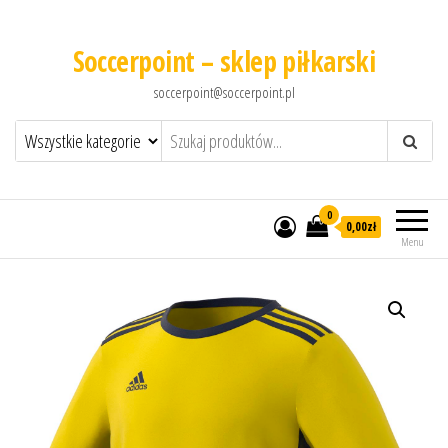
Soccerpoint – sklep piłkarski
soccerpoint@soccerpoint.pl
0
0,00
zł
Menu