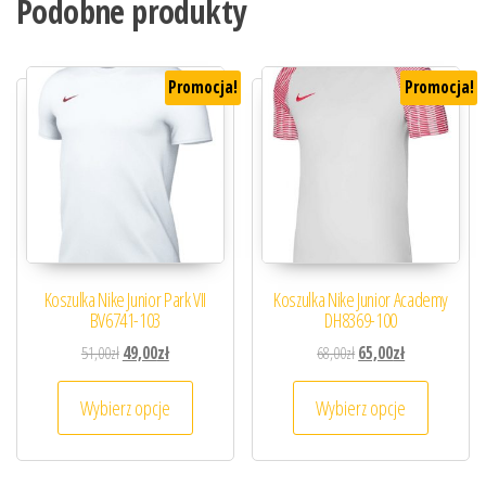
Podobne produkty
Promocja!
Promocja!
Koszulka Nike Junior Park VII
Koszulka Nike Junior Academy
BV6741-103
DH8369-100
Pierwotna cena wynosiła: 51,00zł.
Aktualna cena wynosi: 49,00zł.
Pierwotna cena wynosiła
Aktualna cena 
51,00
zł
49,00
zł
68,00
zł
65,00
zł
Ten produkt ma wiele wariantów. Opcje można
Ten prod
Wybierz opcje
Wybierz opcje