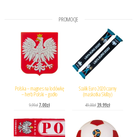
PROMOCJE
Polska – magnes na lodówkę
Szalik Euro 2020 czarny
– herb Polski – godło
(maskotka Skillzy)
Pierwotna cena wynosiła: 9,99zł.
Aktualna cena wynosi: 7,00zł.
Pierwotna cena wynosiła: 
Aktualna cena wyn
9,99
zł
7,00
zł
49,00
zł
39,99
zł