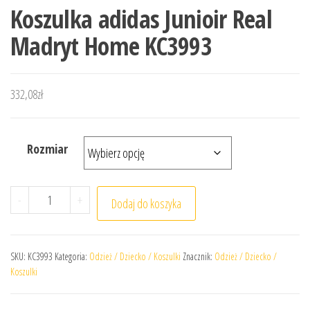
Koszulka adidas Junioir Real
Madryt Home KC3993
332,08
zł
Rozmiar
ilość Koszulka adidas Junioir Real Madryt Home KC3993
-
+
Dodaj do koszyka
SKU:
KC3993
Kategoria:
Odzież / Dziecko / Koszulki
Znacznik:
Odzież / Dziecko /
Koszulki