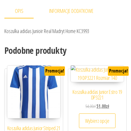
OPIS
INFORMACJE DODATKOWE
Koszulka adidas Junioir Real Madryt Home KC3993
Podobne produkty
Promocja!
Promocja!
Koszulka adidas Junior Estro 19
DP3221
Pierwotna cena wynosiła
Aktualna cena 
54,00
zł
51,00
zł
Ten prod
Wybierz opcje
Koszulka adidas Junior Striped 21