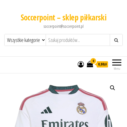
Soccerpoint – sklep piłkarski
soccerpoint@soccerpoint.pl
0
0,00
zł
Menu