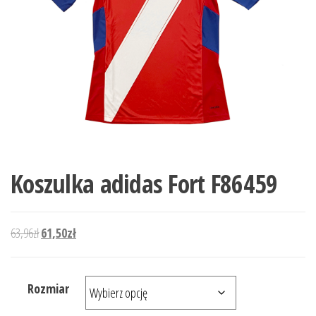
Koszulka adidas Fort F86459
Pierwotna cena wynosiła: 63,96zł.
Aktualna cena wynosi: 61,50zł.
63,96
zł
61,50
zł
Rozmiar