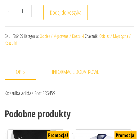
ilość Koszulka adidas Fort F86459
-
+
Dodaj do koszyka
SKU:
F86459
Kategoria:
Odzież / Mężczyzna / Koszulki
Znacznik:
Odzież / Mężczyzna /
Koszulki
OPIS
INFORMACJE DODATKOWE
Koszulka adidas Fort F86459
Podobne produkty
Promocja!
Promocja!