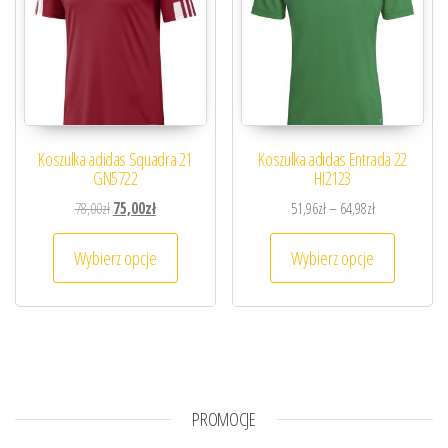
Koszulka adidas Squadra 21
Koszulka adidas Entrada 22
GN5722
HI2123
Pierwotna cena wynosiła: 78,00zł.
Aktualna cena wynosi: 75,00zł.
Zakres cen: od
78,00
zł
75,00
zł
51,96
zł
–
64,98
zł
Ten produkt ma wiele wariantów. Opcje można
Ten prod
Wybierz opcje
Wybierz opcje
PROMOCJE