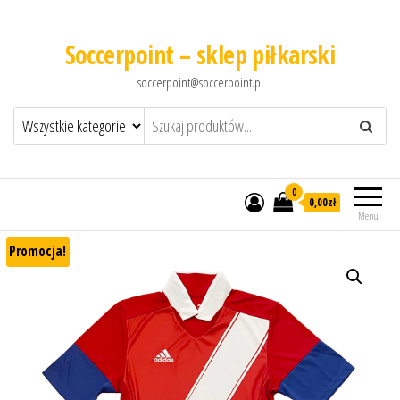
Soccerpoint – sklep piłkarski
soccerpoint@soccerpoint.pl
0
0,00
zł
Menu
Promocja!