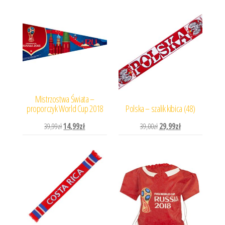
Mistrzostwa Świata –
proporczyk World Cup 2018
Polska – szalik kibica (48)
Pierwotna cena wynosiła: 39,99zł.
Aktualna cena wynosi: 14,99zł.
Pierwotna cena wynosiła: 
Aktualna cena wyn
39,99
zł
14,99
zł
39,00
zł
29,99
zł