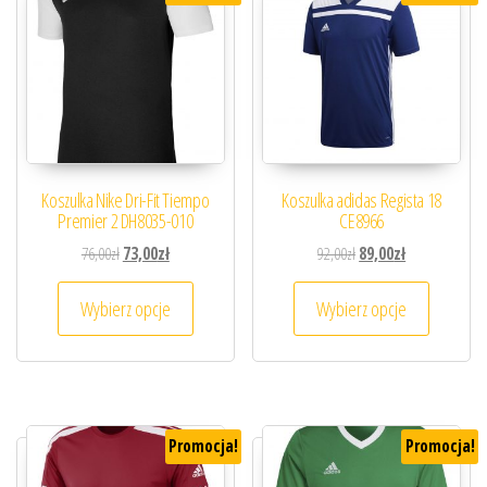
Koszulka Nike Dri-Fit Tiempo
Koszulka adidas Regista 18
Premier 2 DH8035-010
CE8966
Pierwotna cena wynosiła: 76,00zł.
Aktualna cena wynosi: 73,00zł.
Pierwotna cena wynosiła
Aktualna cena 
76,00
zł
73,00
zł
92,00
zł
89,00
zł
Ten produkt ma wiele wariantów. Opcje można
Ten prod
Wybierz opcje
Wybierz opcje
Promocja!
Promocja!