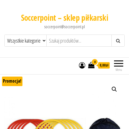
Soccerpoint – sklep piłkarski
soccerpoint@soccerpoint.pl
0
0,00
zł
Menu
Promocja!