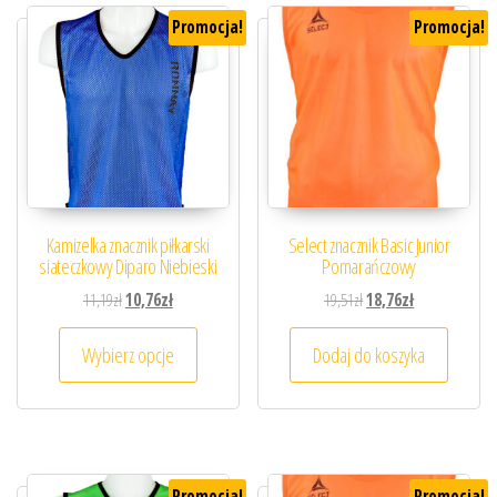
Promocja!
Promocja!
Kamizelka znacznik piłkarski
Select znacznik Basic Junior
siateczkowy Diparo Niebieski
Pomarańczowy
Pierwotna cena wynosiła: 11,19zł.
Aktualna cena wynosi: 10,76zł.
Pierwotna cena wynosiła
Aktualna cena 
11,19
zł
10,76
zł
19,51
zł
18,76
zł
Ten produkt ma wiele wariantów. Opcje można
Wybierz opcje
Dodaj do koszyka
Promocja!
Promocja!