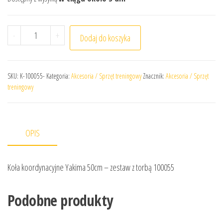
ilość Koła koordynacyjne Yakima 50cm - zestaw z torbą 
-
+
Dodaj do koszyka
SKU:
K-100055-
Kategoria:
Akcesoria / Sprzęt treningowy
Znacznik:
Akcesoria / Sprzęt
treningowy
OPIS
Koła koordynacyjne Yakima 50cm – zestaw z torbą 100055
Podobne produkty