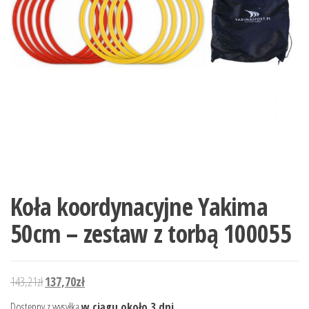
Koła koordynacyjne Yakima
50cm – zestaw z torbą 100055
Pierwotna cena wynosiła: 143,21zł.
Aktualna cena wynosi: 137,70zł.
143,21
zł
137,70
zł
Dostępny z wysyłką
w ciągu około 3 dni