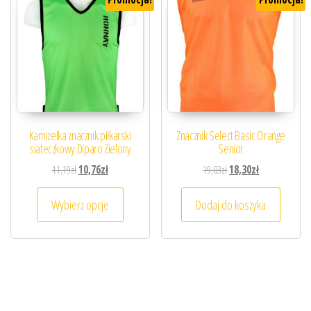
Kamizelka znacznik piłkarski
Znacznik Select Basic Orange
siateczkowy Diparo Zielony
Senior
Pierwotna cena wynosiła: 11,19zł.
Aktualna cena wynosi: 10,76zł.
Pierwotna cena wynosiła
Aktualna cena 
11,19
zł
10,76
zł
19,03
zł
18,30
zł
Ten produkt ma wiele wariantów. Opcje można
Wybierz opcje
Dodaj do koszyka