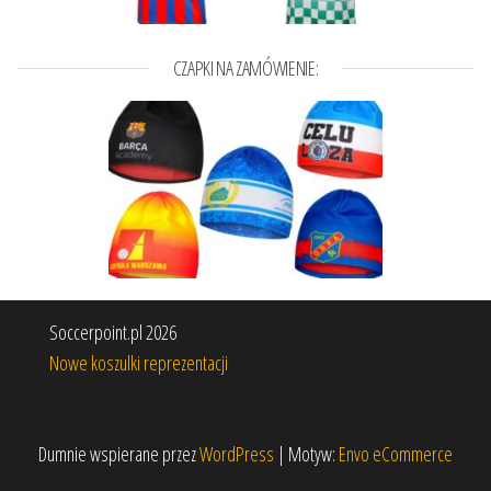
CZAPKI NA ZAMÓWIENIE:
Soccerpoint.pl 2026
Nowe koszulki reprezentacji
Dumnie wspierane przez
WordPress
|
Motyw:
Envo eCommerce