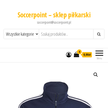
Soccerpoint – sklep piłkarski
soccerpoint@soccerpoint.pl
0
0,00
zł
Menu