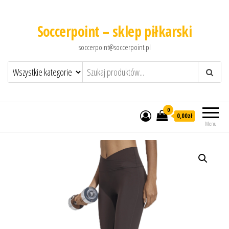
Soccerpoint – sklep piłkarski
soccerpoint@soccerpoint.pl
0
0,00
zł
Menu