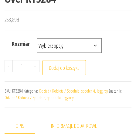
253,89
zł
Rozmiar
ilość Damskie legginsy adidas 3S X-Over KT3284
-
+
Dodaj do koszyka
SKU:
KT3284
Kategoria:
Odzież / Kobieta / Spodnie, spodenki, legginsy
Znacznik:
Odzież / Kobieta / Spodnie, spodenki, legginsy
OPIS
INFORMACJE DODATKOWE