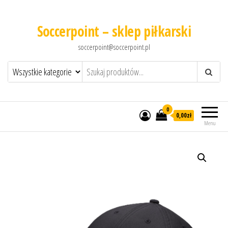
Soccerpoint – sklep piłkarski
soccerpoint@soccerpoint.pl
0
0,00
zł
Menu