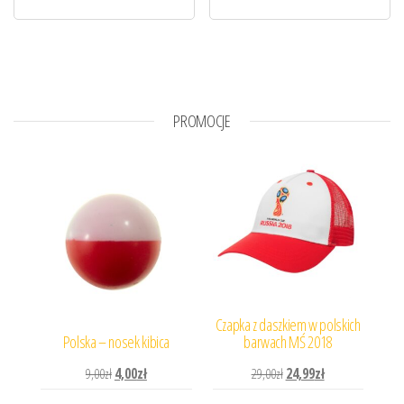
PROMOCJE
Czapka z daszkiem w polskich
Polska – nosek kibica
barwach MŚ 2018
Pierwotna cena wynosiła: 9,00zł.
Aktualna cena wynosi: 4,00zł.
Pierwotna cena wynosiła: 
Aktualna cena wyn
9,00
zł
4,00
zł
29,00
zł
24,99
zł