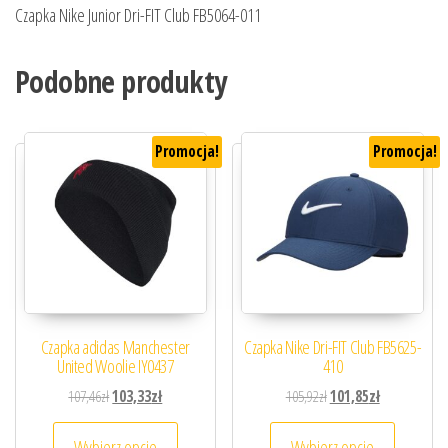
Czapka Nike Junior Dri-FIT Club FB5064-011
Podobne produkty
Promocja!
Promocja!
Czapka adidas Manchester
Czapka Nike Dri-FIT Club FB5625-
United Woolie IY0437
410
Pierwotna cena wynosiła: 107,46zł.
Aktualna cena wynosi: 103,33zł.
Pierwotna cena wynosiła
Aktualna cena
107,46
zł
103,33
zł
105,92
zł
101,85
zł
Ten produkt ma wiele wariantów. Opcje można
Ten prod
Wybierz opcje
Wybierz opcje