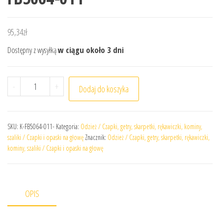
95,34
zł
Dostępny z wysyłką
w ciągu około 3 dni
ilość Czapka Nike Junior Dri-FIT Club FB5064-011
-
+
Dodaj do koszyka
SKU:
K-FB5064-011-
Kategoria:
Odzież / Czapki, getry, skarpetki, rękawiczki, kominy,
szaliki / Czapki i opaski na głowę
Znacznik:
Odzież / Czapki, getry, skarpetki, rękawiczki,
kominy, szaliki / Czapki i opaski na głowę
OPIS