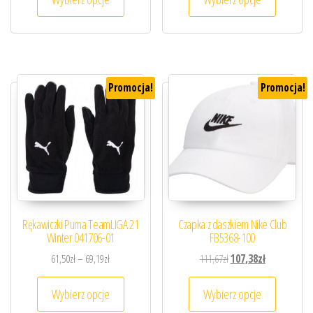
Promocja!
Promocja!
Rękawiczki Puma TeamLIGA 21
Czapka z daszkiem Nike Club
Winter 041706-01
FB5368-100
Zakres cen: od 61,50zł do 69,19zł
Pierwotna cena wynosiła
Aktualna cena
61,50
zł
–
69,19
zł
111,67
zł
107,38
zł
Ten produkt ma wiele wariantów. Opcje można
Ten prod
Wybierz opcje
Wybierz opcje