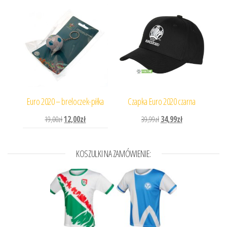
Euro 2020 – breloczek-piłka
Czapka Euro 2020 czarna
Pierwotna cena wynosiła: 19,00zł.
Aktualna cena wynosi: 12,00zł.
Pierwotna cena wynosiła: 
Aktualna cena wyn
19,00
zł
12,00
zł
39,99
zł
34,99
zł
KOSZULKI NA ZAMÓWIENIE: