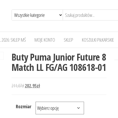
 2026: SKLEP MŚ
MOJE KONTO
SKLEP
KOSZULKI PIŁKARSKIE
Buty Puma Junior Future 8
Match LL FG/AG 108618-01
Pierwotna cena wynosiła: 211,07zł.
Aktualna cena wynosi: 202,95zł.
211,07
zł
202,95
zł
Rozmiar