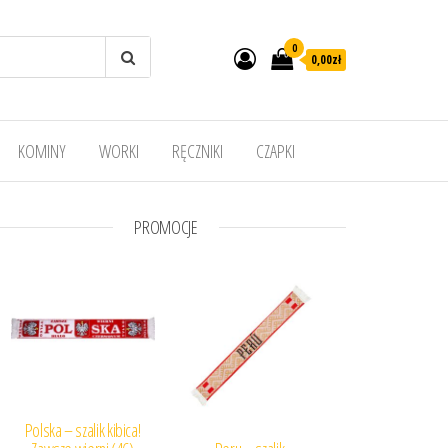
0
0,00
zł
KOMINY
WORKI
RĘCZNIKI
CZAPKI
PROMOCJE
Polska – szalik kibica!