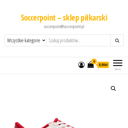
Soccerpoint – sklep piłkarski
soccerpoint@soccerpoint.pl
0
0,00
zł
Menu