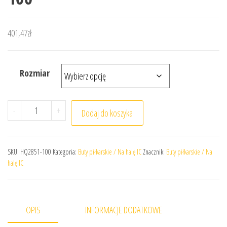
401,47
zł
Rozmiar
ilość Buty Nike Total 90 IC HQ2851-100
-
+
Dodaj do koszyka
SKU:
HQ2851-100
Kategoria:
Buty piłkarskie / Na halę IC
Znacznik:
Buty piłkarskie / Na
halę IC
OPIS
INFORMACJE DODATKOWE