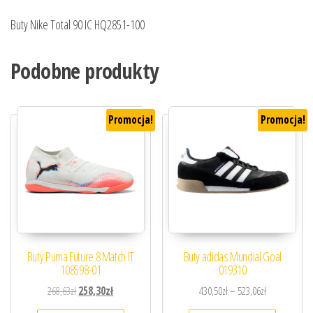
Buty Nike Total 90 IC HQ2851-100
Podobne produkty
Promocja!
Promocja!
Buty Puma Future 8 Match IT
Buty adidas Mundial Goal
108598-01
019310
Pierwotna cena wynosiła: 268,63zł.
Aktualna cena wynosi: 258,30zł.
Zakres cen: o
268,63
zł
258,30
zł
430,50
zł
–
523,06
zł