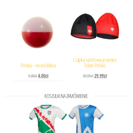
Czapka sportowa jesienna
Polska – nosek kibica
Tobie Polsko
Pierwotna cena wynosiła: 9,00zł.
Aktualna cena wynosi: 4,00zł.
Pierwotna cena wynosiła: 
Aktualna cena wyn
9,00
zł
4,00
zł
39,99
zł
29,99
zł
KOSZULKI NA ZAMÓWIENIE: