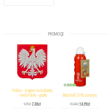
PROMOCJE
Polska – magnes na lodówkę
– herb Polski – godło
Bidon MŚ 2018 czerwony
Pierwotna cena wynosiła: 9,99zł.
Aktualna cena wynosi: 7,00zł.
Pierwotna cena wynosiła: 
Aktualna cena wyn
9,99
zł
7,00
zł
19,00
zł
14,99
zł