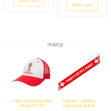
Ten prod
Wybierz opcje
PROMOCJE
Czapka z daszkiem w polskich
Szwajcaria – szalik kibica
barwach MŚ 2018
reprezentacji Szwajcarii