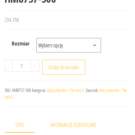
234,19
zł
Rozmiar
ilość Buty Nike Junior Streetgato IC HM8757-500
-
+
Dodaj do koszyka
SKU:
HM8757-500
Kategoria:
Buty piłkarskie / Na halę IC
Znacznik:
Buty piłkarskie / Na
halę IC
OPIS
INFORMACJE DODATKOWE