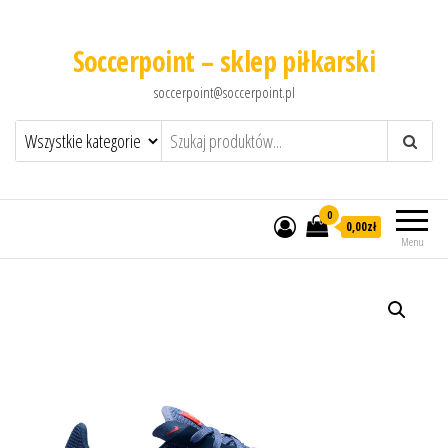
Soccerpoint – sklep piłkarski
soccerpoint@soccerpoint.pl
0
0,00
zł
Menu