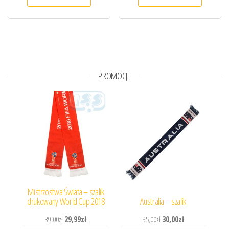
PROMOCJE
Mistrzostwa Świata – szalik
drukowany World Cup 2018
Australia – szalik
Pierwotna cena wynosiła: 39,00zł.
Aktualna cena wynosi: 29,99zł.
Pierwotna cena wynosiła: 
Aktualna cena wyn
39,00
zł
29,99
zł
35,00
zł
30,00
zł