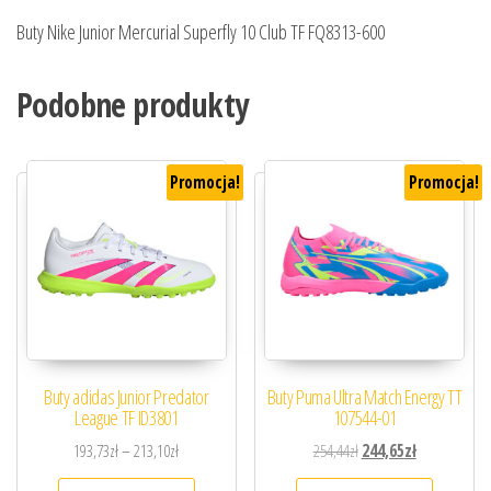
Buty Nike Junior Mercurial Superfly 10 Club TF FQ8313-600
Podobne produkty
Promocja!
Promocja!
Buty adidas Junior Predator
Buty Puma Ultra Match Energy TT
League TF ID3801
107544-01
Zakres cen: od 193,73zł do 213,10zł
Pierwotna cena wynosiła
Aktualna cena
193,73
zł
–
213,10
zł
254,44
zł
244,65
zł
Ten produkt ma wiele wariantów. Opcje można
Ten prod