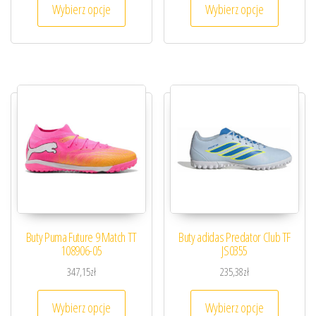
Wybierz opcje
Wybierz opcje
Buty Puma Future 9 Match TT
Buty adidas Predator Club TF
108906-05
JS0355
347,15
zł
235,38
zł
Ten produkt ma wiele wariantów. Opcje można
Ten prod
Wybierz opcje
Wybierz opcje