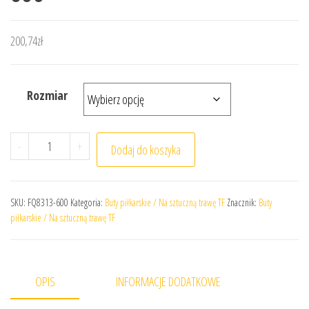
200,74
zł
Rozmiar
ilość Buty Nike Junior Mercurial Superfly 10 Club TF FQ83
-
+
Dodaj do koszyka
SKU:
FQ8313-600
Kategoria:
Buty piłkarskie / Na sztuczną trawę TF
Znacznik:
Buty
piłkarskie / Na sztuczną trawę TF
OPIS
INFORMACJE DODATKOWE