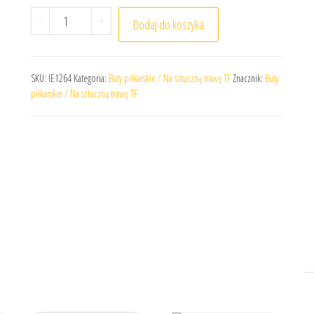
ilość Buty adidas F50 Elite AG IE1264
-
+
Dodaj do koszyka
SKU:
IE1264
Kategoria:
Buty piłkarskie / Na sztuczną trawę TF
Znacznik:
Buty
piłkarskie / Na sztuczną trawę TF