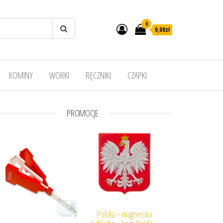
0
0,00
zł
KOMINY
WORKI
RĘCZNIKI
CZAPKI
PROMOCJE
Polska – magnes na