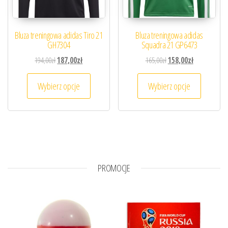
Bluza treningowa adidas Tiro 21
Bluza treningowa adidas
GH7304
Squadra 21 GP6473
Pierwotna cena wynosiła: 194,00zł.
Aktualna cena wynosi: 187,00zł.
Pierwotna cena wynosiła
Aktualna cena
194,00
zł
187,00
zł
165,00
zł
158,00
zł
Ten produkt ma wiele wariantów. Opcje można
Ten prod
Wybierz opcje
Wybierz opcje
PROMOCJE