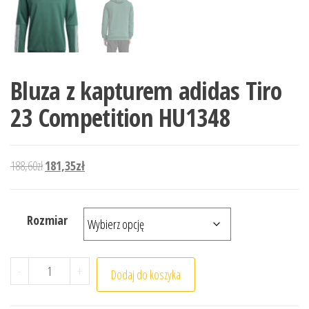
Bluza z kapturem adidas Tiro
23 Competition HU1348
Pierwotna cena wynosiła: 188,60zł.
Aktualna cena wynosi: 181,35zł.
188,60
zł
181,35
zł
Rozmiar
ilość Bluza z kapturem adidas Tiro 23 Competition HU13
-
+
Dodaj do koszyka