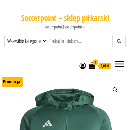
Soccerpoint – sklep piłkarski
soccerpoint@soccerpoint.pl
0
0,00
zł
Menu
Promocja!