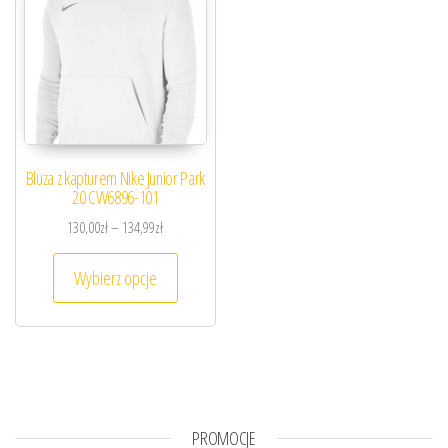
Bluza z kapturem Nike Junior Park
20 CW6896-101
Zakres cen: od 130,00zł do 134,99zł
130,00
zł
–
134,99
zł
Ten produkt ma wiele wariantów. Opcje można
Wybierz opcje
PROMOCJE