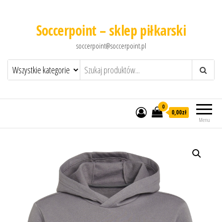
Soccerpoint – sklep piłkarski
soccerpoint@soccerpoint.pl
0
0,00
zł
Menu