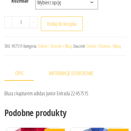
Rozmiar
ilość Bluza z kapturem adidas Junior Entrada 22 H57515
-
+
Dodaj do koszyka
SKU:
H57515
Kategoria:
Odzież / Dziecko / Bluzy
Znacznik:
Odzież / Dziecko / Bluzy
OPIS
INFORMACJE DODATKOWE
Bluza z kapturem adidas Junior Entrada 22 H57515
Podobne produkty