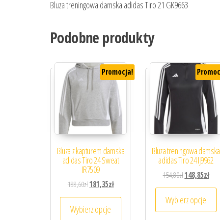
Bluza treningowa damska adidas Tiro 21 GK9663
Podobne produkty
Promocja!
Promoc
Bluza z kapturem damska
Bluza treningowa damska
adidas Tiro 24 Sweat
adidas Tiro 24 IJ9962
IR7509
Pierwotna cena
Aktu
154,80
zł
148,85
zł
Pierwotna cena wynosiła: 188,60zł.
Aktualna cena wynosi: 181,35zł.
188,60
zł
181,35
zł
T
Wybierz opcje
Ten produkt ma wiele wariantów. 
Wybierz opcje