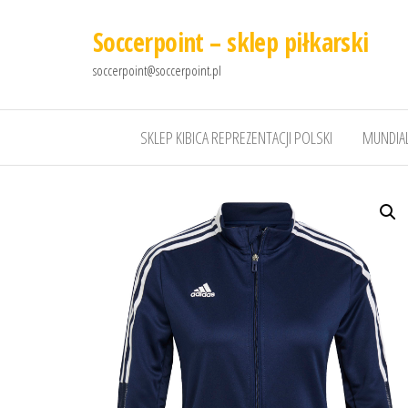
Soccerpoint – sklep piłkarski
soccerpoint@soccerpoint.pl
SKLEP KIBICA REPREZENTACJI POLSKI
MUNDIAL