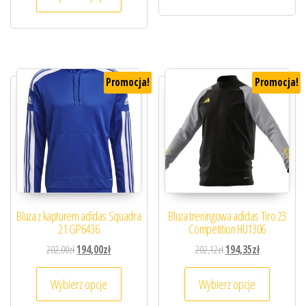
Promocja!
Promocja!
Bluza z kapturem adidas Squadra
Bluza treningowa adidas Tiro 23
21 GP6436
Competition HU1306
Pierwotna cena wynosiła: 202,00zł.
Aktualna cena wynosi: 194,00zł.
Pierwotna cena wynosiła
Aktualna cena
202,00
zł
194,00
zł
202,12
zł
194,35
zł
Ten produkt ma wiele wariantów. Opcje można
Ten prod
Wybierz opcje
Wybierz opcje