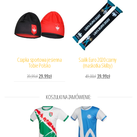
Czapka sportowa jesienna
Szalik Euro 2020 czarny
Tobie Polsko
(maskotka Skillzy)
Pierwotna cena wynosiła: 39,99zł.
Aktualna cena wynosi: 29,99zł.
Pierwotna cena wynosiła: 
Aktualna cena wyn
39,99
zł
29,99
zł
49,00
zł
39,99
zł
KOSZULKI NA ZAMÓWIENIE: