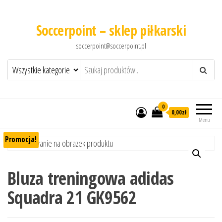
Soccerpoint – sklep piłkarski
soccerpoint@soccerpoint.pl
0
0,00
zł
Menu
Promocja!
Bluza treningowa adidas
Squadra 21 GK9562