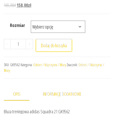
Pierwotna cena wynosiła: 165,00zł.
Aktualna cena wynosi: 158,00zł.
165,00
zł
158,00
zł
Rozmiar
ilość Bluza treningowa adidas Squadra 21 GK9562
-
+
Dodaj do koszyka
SKU:
GK9562
Kategoria:
Odzież / Mężczyzna / Bluzy
Znacznik:
Odzież / Mężczyzna /
Bluzy
OPIS
INFORMACJE DODATKOWE
Bluza treningowa adidas Squadra 21 GK9562