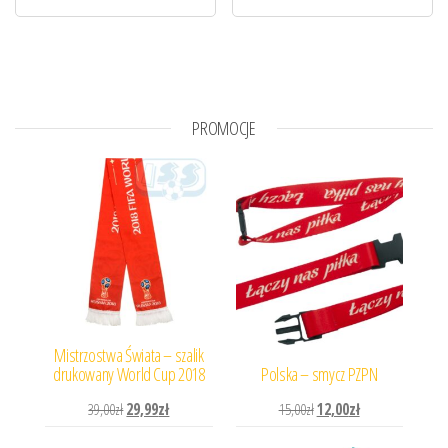
PROMOCJE
Mistrzostwa Świata – szalik
drukowany World Cup 2018
Polska – smycz PZPN
Pierwotna cena wynosiła: 39,00zł.
Aktualna cena wynosi: 29,99zł.
Pierwotna cena wynosiła: 
Aktualna cena wyn
39,00
zł
29,99
zł
15,00
zł
12,00
zł