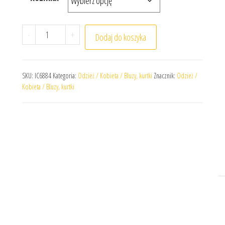
ilość Bluza damska z kapturem adidas Linear Essenti
-
+
Dodaj do koszyka
SKU:
IC6884
Kategoria:
Odzież / Kobieta / Bluzy, kurtki
Znacznik:
Odzież /
Kobieta / Bluzy, kurtki