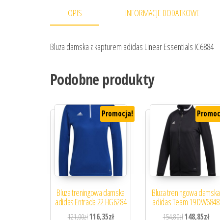
OPIS
INFORMACJE DODATKOWE
Bluza damska z kapturem adidas Linear Essentials IC6884
Podobne produkty
Promocja!
Promoc
Bluza treningowa damska
Bluza treningowa damska
adidas Entrada 22 HG6284
adidas Team 19 DW6848
Pierwotna cena wynosiła: 121,00zł.
Aktualna cena wynosi: 116,35zł.
Pierwotna cena
Aktu
121,00
zł
116,35
zł
154,80
zł
148,85
zł