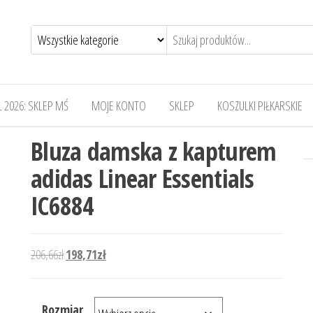
 2026: SKLEP MŚ
MOJE KONTO
SKLEP
KOSZULKI PIŁKARSKIE
Bluza damska z kapturem
adidas Linear Essentials
IC6884
Pierwotna cena wynosiła: 206,66zł.
Aktualna cena wynosi: 198,71zł.
206,66
zł
198,71
zł
Rozmiar