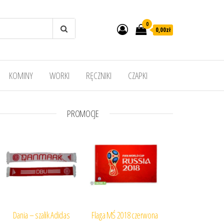
0
0,00
zł
KOMINY
WORKI
RĘCZNIKI
CZAPKI
PROMOCJE
Dania – szalik Adidas
Flaga MŚ 2018 czerwona