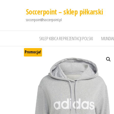
Soccerpoint – sklep piłkarski
soccerpoint@soccerpoint.pl
SKLEP KIBICA REPREZENTACJI POLSKI
MUNDIAL
Promocja!