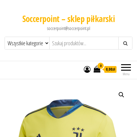
Soccerpoint – sklep piłkarski
soccerpoint@soccerpoint.pl
0
0,00
zł
Menu