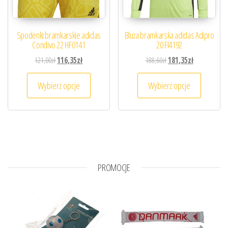
Spodenki bramkarskie adidas
Bluza bramkarska adidas Adipro
Condivo 22 HF0141
20 FI4192
Pierwotna cena wynosiła: 121,00zł.
Aktualna cena wynosi: 116,35zł.
Pierwotna cena wynosiła
Aktualna cena
121,00
zł
116,35
zł
188,60
zł
181,35
zł
Ten produkt ma wiele wariantów. Opcje można
Ten prod
Wybierz opcje
Wybierz opcje
PROMOCJE