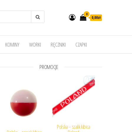
0
0,00
zł
KOMINY
WORKI
RĘCZNIKI
CZAPKI
PROMOCJE
Polska – szalik kibica