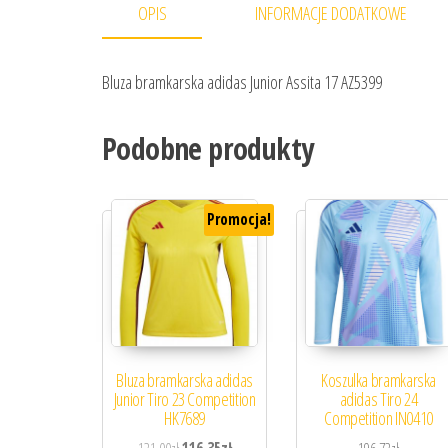
OPIS
INFORMACJE DODATKOWE
Bluza bramkarska adidas Junior Assita 17 AZ5399
Podobne produkty
Promocja!
Bluza bramkarska adidas
Koszulka bramkarska
Junior Tiro 23 Competition
adidas Tiro 24
HK7689
Competition IN0410
Pierwotna cena wynosiła: 121,00zł.
Aktualna cena wynosi: 116,35zł.