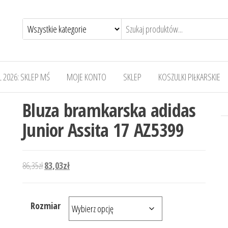
 2026: SKLEP MŚ
MOJE KONTO
SKLEP
KOSZULKI PIŁKARSKIE
Bluza bramkarska adidas
Junior Assita 17 AZ5399
Pierwotna cena wynosiła: 86,35zł.
Aktualna cena wynosi: 83,03zł.
86,35
zł
83,03
zł
Rozmiar