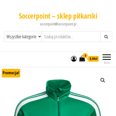
Soccerpoint – sklep piłkarski
soccerpoint@soccerpoint.pl
0
0,00
zł
Menu
Promocja!