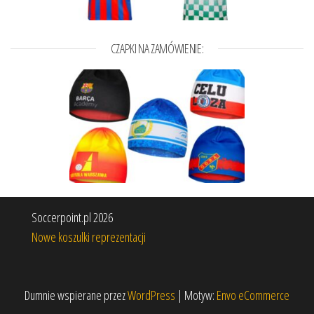
CZAPKI NA ZAMÓWIENIE:
Soccerpoint.pl 2026
Nowe koszulki reprezentacji
Dumnie wspierane przez
WordPress
|
Motyw:
Envo eCommerce