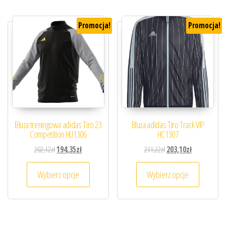
Promocja!
Promocja!
Bluza treningowa adidas Tiro 23
Bluza adidas Tiro Track VIP
Competition HU1306
HC1307
Pierwotna cena wynosiła: 202,12zł.
Aktualna cena wynosi: 194,35zł.
Pierwotna cena wynosiła
Aktualna cena
202,12
zł
194,35
zł
211,22
zł
203,10
zł
Ten produkt ma wiele wariantów. Opcje można
Ten prod
Wybierz opcje
Wybierz opcje