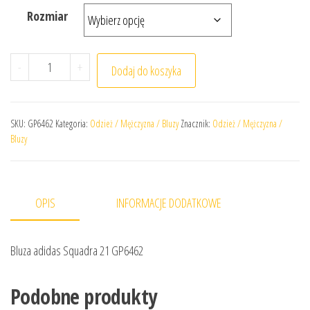
Rozmiar
ilość Bluza adidas Squadra 21 GP6462
-
+
Dodaj do koszyka
SKU:
GP6462
Kategoria:
Odzież / Mężczyzna / Bluzy
Znacznik:
Odzież / Mężczyzna /
Bluzy
OPIS
INFORMACJE DODATKOWE
Bluza adidas Squadra 21 GP6462
Podobne produkty