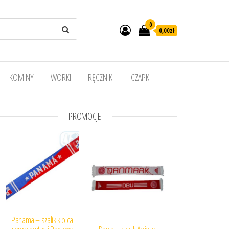
0
0,00
zł
KOMINY
WORKI
RĘCZNIKI
CZAPKI
PROMOCJE
Panama – szalik kibica