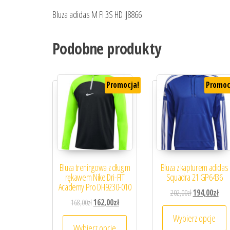
Bluza adidas M FI 3S HD IJ8866
Podobne produkty
Promocja!
Promoc
Bluza treningowa z długim
Bluza z kapturem adidas
rękawem Nike Dri-FIT
Squadra 21 GP6436
Academy Pro DH9230-010
Pierwotna cena
Aktu
202,00
zł
194,00
zł
Pierwotna cena wynosiła: 168,00zł.
Aktualna cena wynosi: 162,00zł.
168,00
zł
162,00
zł
T
Wybierz opcje
Ten produkt ma wiele wariantów. 
Wybierz opcje