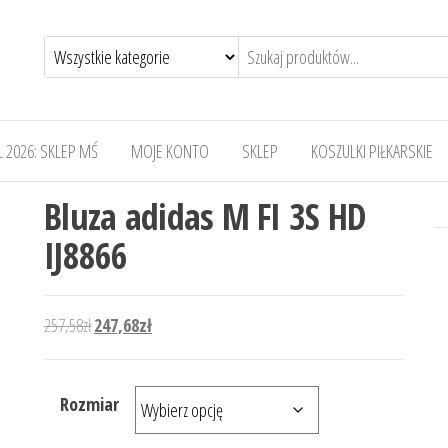
 2026: SKLEP MŚ
MOJE KONTO
SKLEP
KOSZULKI PIŁKARSKIE
Bluza adidas M FI 3S HD
IJ8866
Pierwotna cena wynosiła: 257,58zł.
Aktualna cena wynosi: 247,68zł.
257,58
zł
247,68
zł
Rozmiar